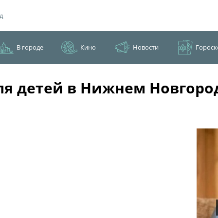
д
В городе
Кино
Новости
Гороск
для детей в Нижнем Новгоро