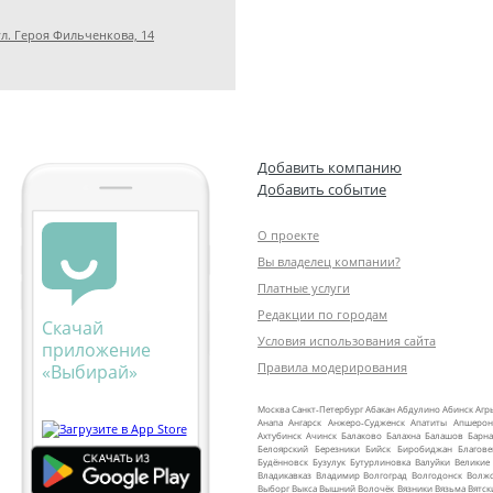
л. Героя Фильченкова, 14
Добавить компанию
Добавить событие
О проекте
Вы владелец компании?
Платные услуги
Редакции по городам
Скачай
Условия использования сайта
приложение
Правила модерирования
«Выбирай»
Москва
Санкт‑Петербург
Абакан
Абдулино
Абинск
Агр
Анапа
Ангарск
Анжеро‑Судженск
Апатиты
Апшерон
Ахтубинск
Ачинск
Балаково
Балахна
Балашов
Барна
Белоярский
Березники
Бийск
Биробиджан
Благов
Будённовск
Бузулук
Бутурлиновка
Валуйки
Великие
Владикавказ
Владимир
Волгоград
Волгодонск
Волж
Выборг
Выкса
Вышний Волочёк
Вязники
Вязьма
Вятск