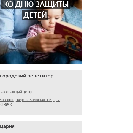
КО ДНЮ ЗАЩИТЫ
ДЕТЕЙ
городский репетитор
 развивающий центр
овгород, Верхне-Волжская наб., д17

24362010
цария