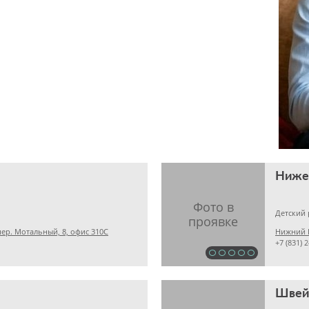
Ниже
Детский
ер. Мотальный, 8, офис 310С
Нижний Н
+7 (831) 
Швей