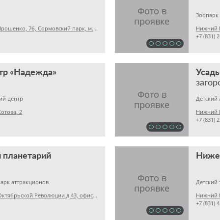
Зоопарк
Нижний Новгород, Ярошенко, 7б, Сормовский парк, м. Бурнаковская
Нижний Н
+7 (831) 
тр «Надежда»
Усадь
загор
ий центр
Детский 
отова, 2
+7 (831) 
 планетарий
Парк аттракционов
Детский 
Нижний Новгород, Октябрьской Революции д.43, офис 504А
Нижний Н
+7 (831) 