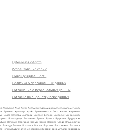
Публичная оферта
Использование cookie
Конфиденциальность
Политика о персональных данных
Соглашение о персональных данных
Согласие на обработку перс.данных
ыз
Азнакаево
Азов
Аксай
Алапаевск
Александров
Алексин
Альметьевск
ск
Арзамас
Армавир
Артём
Архангельск
Асбест
Астана
Астрахань
ул
Белая Калитва
Белгород
Белебей
Белово
Белорецк
Белореченск
ещенск
Богородицк
Боровичи
Братск
Брянск
Бугульма
Бугуруслан
 Луки
Великий Новгород
Вельск
Венёв
Верхняя Салда
Владивосток
ск
Вологда
Волхов
Волчанск
Вольск
Воронеж
Воскресенск
Воткинск
ие Поляны
Галич
Гатчина
Геленджик
Глазов
Горно‑Алтайск
Гороховец