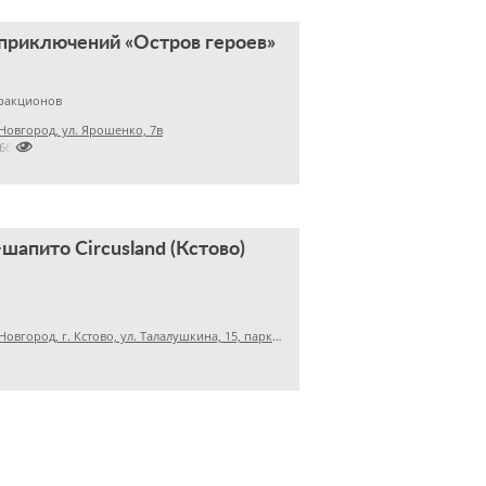
приключений «Остров героев»
тракционов
овгород, ул. Ярошенко, 7в

2660640
шапито Circusland (Кстово)
Нижний Новгород, г. Кстово, ул. Талалушкина, 15, парковка у ДК нефтехимиков