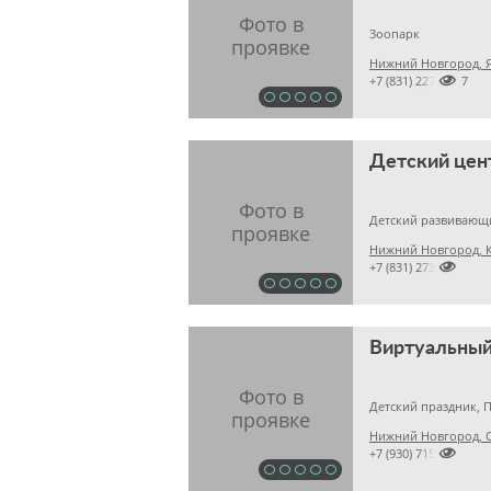
Зоопарк

+7 (831) 22765757
Детский цен
Детский развивающ
Нижний Новгород, К

+7 (831) 2731046
Виртуальный
Детский праздник, 

+7 (930) 7152627