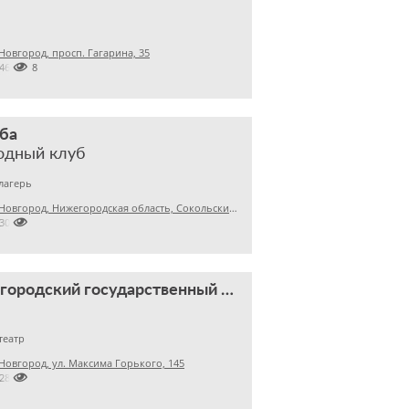
овгород, просп. Гагарина, 35

24658518
ба
одный клуб
лагерь
Нижний Новгород, Нижегородская область, Сокольский район, д. Хмелевка

2302501
Нижегородский государственный театр юного зрителя
театр
овгород, ул. Максима Горького, 145

4283125