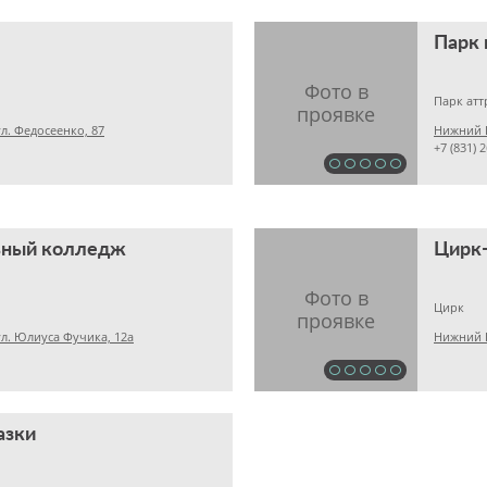
Парк 
Парк ат
л. Федосеенко, 87
Нижний Н
+7 (831) 
ьный колледж
Цирк-
Цирк
л. Юлиуса Фучика, 12а
азки