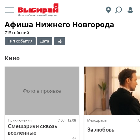
Места и события Нижнего Новгорода
Афиша Нижнего Новгорода
715 событий
Тип события
Дата
Кино
Приключения
7.08 - 12.08
Мелодрама
7
Смешарики сквозь
За любовь
вселенные
6+