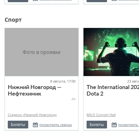
Спорт
8 августа, 17:00
23 авгу
Нижний Новгород —
The International 20
Нефтехимик
Dota 2
-1+
Стадион «Нижний Новгород»
MILO Concert Hall
Билеты
Билеты
посмотреть сеансы
посмотреть