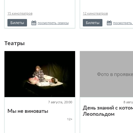
15 кинотеатров
12 кинотеатров
Билеты
Билеты
посмотреть сеансы
посмотреть
Театры
7 августа, 20:00
8 авгу
День знаний с кото
Мы не виноваты
Леопольдом
12+