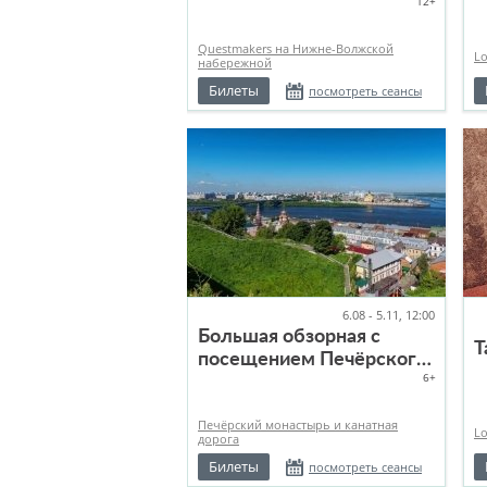
12+
Questmakers на Нижне-Волжской
L
набережной
Билеты
посмотреть сеансы
6.08 - 5.11, 12:00
Большая обзорная с
Т
посещением Печёрского
6+
монастыря и канатной
дороги
Печёрский монастырь и канатная
L
дорога
Билеты
посмотреть сеансы