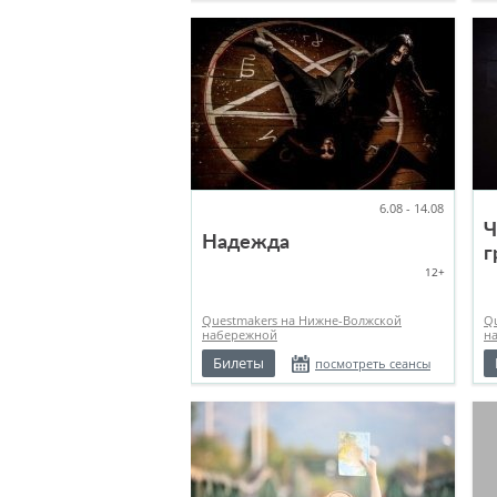
6.08 - 14.08
Ч
Надежда
г
12+
Questmakers на Нижне-Волжской
Q
набережной
н
Билеты
посмотреть сеансы