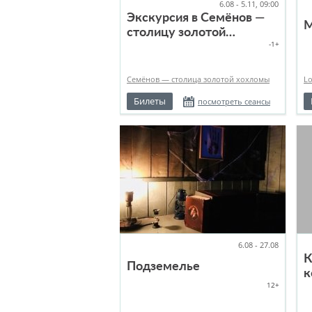
6.08 - 5.11, 09:00
Экскурсия в Семёнов —
М
столицу золотой
-1+
хохломы
Семёнов — столица золотой хохломы
L
Билеты
посмотреть сеансы
6.08 - 27.08
К
Подземелье
к
12+