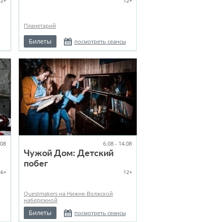
12+
12+
астрономия,
космонавтика)
Планетарий
Билеты
посмотреть сеансы
.08
6.08 - 14.08
Чужой Дом: Детский
побег
16+
12+
Questmakers на Нижне-Волжской
набережной
Билеты
посмотреть сеансы