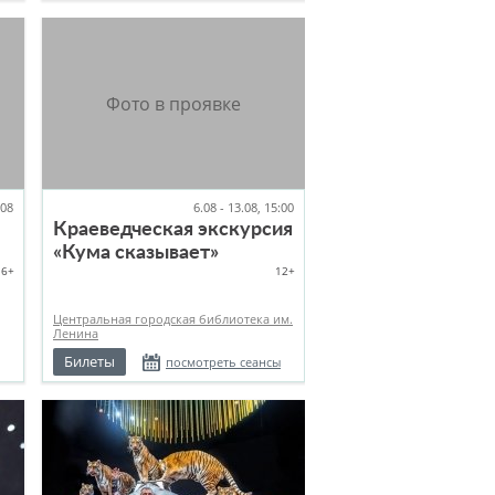
.08
6.08 - 13.08, 15:00
Краеведческая экскурсия
«Кума сказывает»
6+
12+
Центральная городская библиотека им.
Ленина
Билеты
посмотреть сеансы