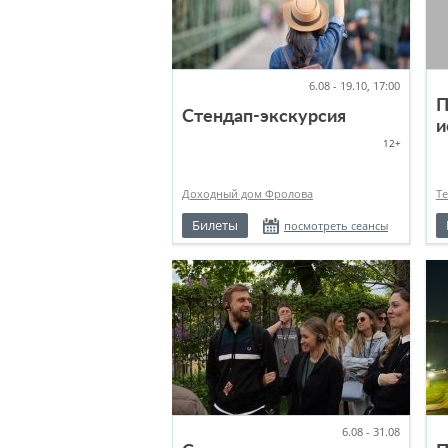
6.08 - 19.10, 17:00
П
Стендап-экскурсия
и
12+
т
Доходный дом Фролова
Т
Билеты
посмотреть сеансы
6.08 - 31.08