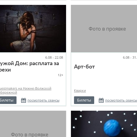
6.08 - 22.08
6.08 - 31
ужой Дом: расплата за
Арт-бот
рехи
12+
uestmakers на Нижне-Волжской
Кварки
абережной
Билеты
Билеты
посмотреть сеансы
посмотреть сеансы