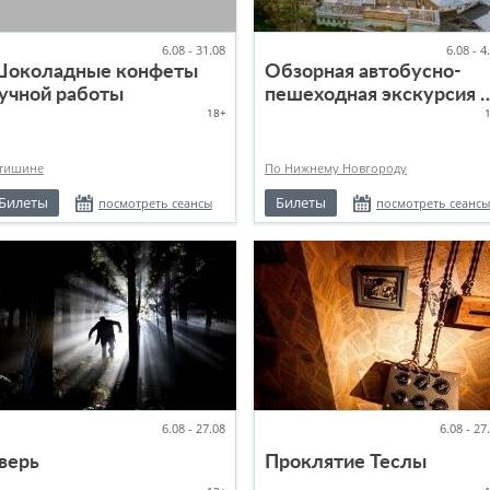
6.08 - 31.08
6.08 - 4
околадные конфеты
Обзорная автобусно-
учной работы
пешеходная экскурсия 
18+
Нижнему Новгороду
 тишине
По Нижнему Новгороду
Билеты
Билеты
посмотреть сеансы
посмотреть сеансы
6.08 - 27.08
6.08 - 27
верь
Проклятие Теслы