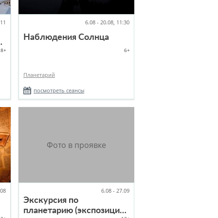
.11
6.08 - 20.08, 11:30
Наблюдения Солнца
по
18+
6+
Планетарий
посмотреть сеансы
.08
6.08 - 27.09
Экскурсия по
планетарию (экспозиция,