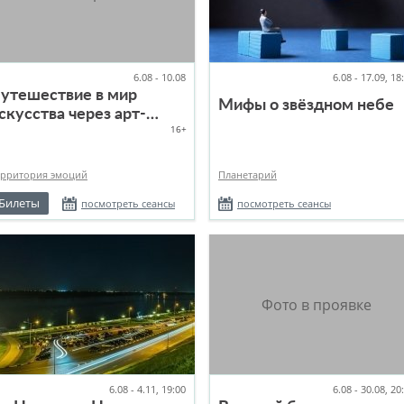
6.08 - 10.08
6.08 - 17.09, 18
утешествие в мир
Мифы о звёздном небе
скусства через арт-
16+
ерапию
ерритория эмоций
Планетарий
Билеты
посмотреть сеансы
посмотреть сеансы
6.08 - 4.11, 19:00
6.08 - 30.08, 20