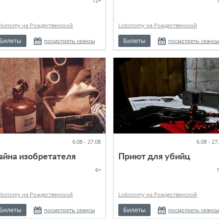
12+
obotomy на Рождественской
Lobotomy на Рождественской
Билеты
Билеты
посмотреть сеансы
посмотреть сеансы
6.08 - 27.08
6.08 - 27
айна изобретателя
Приют для убийц
6+
obotomy на Рождественской
Lobotomy на Рождественской
Билеты
Билеты
посмотреть сеансы
посмотреть сеансы