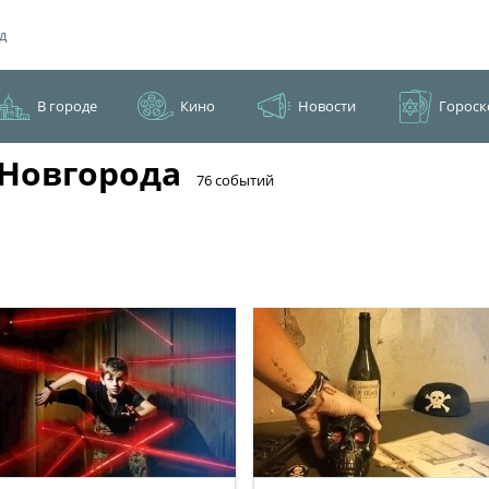
д
В городе
Кино
Новости
Гороск
Новгорода
​76 событий