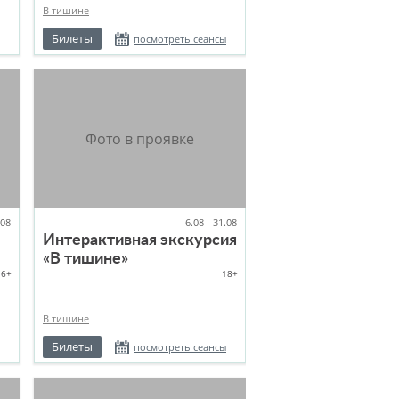
В тишине
Билеты
посмотреть сеансы
.08
6.08 - 31.08
Интерактивная экскурсия
«В тишине»
6+
18+
В тишине
Билеты
посмотреть сеансы