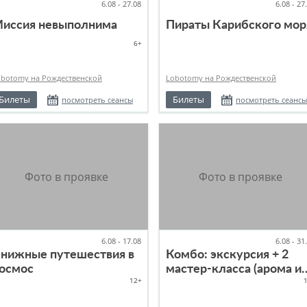
6.08 - 27.08
6.08 - 27
иссия невыполнима
Пираты Карибского мор
6+
obotomy на Рождественской
Lobotomy на Рождественской
Билеты
Билеты
посмотреть сеансы
посмотреть сеансы
6.08 - 17.08
6.08 - 31
нижные путешествия в
Комбо: экскурсия + 2
осмос
мастер-класса (арома и
12+
шоколадные конфеты)