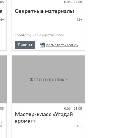
.08
6.08 - 27.08
я
Секретные материалы
6+
12+
Lobotomy на Рождественской
Билеты
посмотреть сеансы
.08
6.08 - 31.08
Мастер-класс «Угадай
аромат»
18+
18+