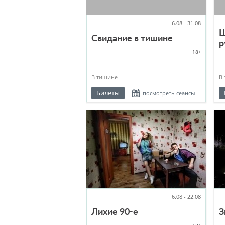
6.08 - 31.08
Ш
Свидание в тишине
р
18+
В тишине
В
Билеты
посмотреть сеансы
6.08 - 22.08
Лихие 90-е
З