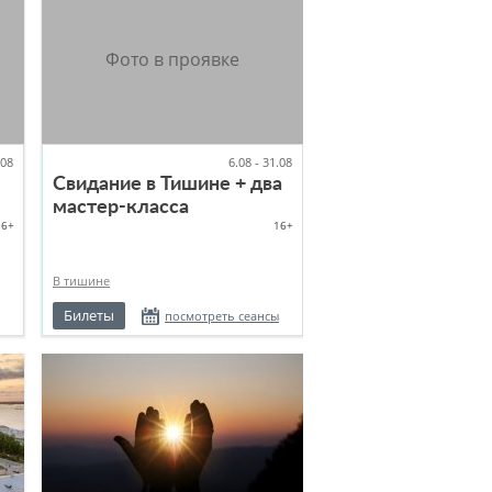
.08
6.08 - 31.08
Свидание в Тишине + два
мастер-класса
16+
16+
В тишине
Билеты
посмотреть сеансы