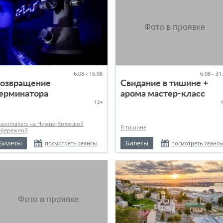
6.08 - 16.08
6.08 - 31
озвращение
Свидание в тишине +
ерминатора
арома мастер-класс
12+
uestmakers на Нижне-Волжской
В тишине
абережной
Билеты
Билеты
посмотреть сеансы
посмотреть сеансы