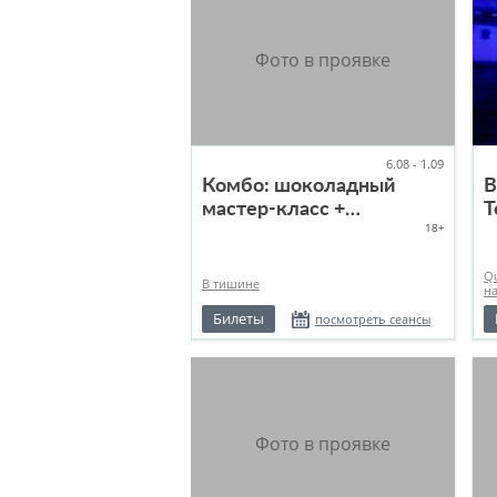
6.08 - 1.09
Комбо: шоколадный
В
мастер-класс +
Т
18+
интерактивная экскурсия
Q
В тишине
н
Билеты
посмотреть сеансы