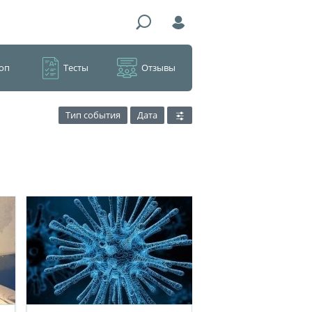
оп
Тесты
Отзывы
Тип события
Дата