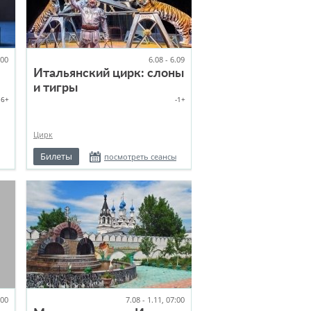
:00
6.08 - 6.09
Итальянский цирк: слоны
и тигры
6+
-1+
Цирк
Билеты
посмотреть сеансы
:00
7.08 - 1.11, 07:00