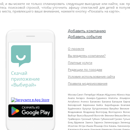
, и вы можете не только спланировать следующие выходные или найти, как про
тесь поисковой строкой, чтобы уточнить афишу спектаклей для детей в популя
до места, привлекшего ваше внимание, нажмите кнопку «Показать на карте».
Добавить компанию
Добавить событие
О проекте
Вы владелец компании?
Платные услуги
Редакции по городам
Скачай
Условия использования сайта
приложение
Правила модерирования
«Выбирай»
Москва
Санкт‑Петербург
Абакан
Абдулино
Абинск
Агр
Анапа
Ангарск
Анжеро‑Судженск
Апатиты
Апшерон
Ахтубинск
Ачинск
Балаково
Балахна
Балашов
Барна
Белоярский
Березники
Бийск
Биробиджан
Благов
Будённовск
Бузулук
Бутурлиновка
Валуйки
Великие
Владикавказ
Владимир
Волгоград
Волгодонск
Волж
Выборг
Выкса
Вышний Волочёк
Вязники
Вязьма
Вятск
Грайворон
Грозный
Губкин
Губкинский
Гуково
Гульк
Елец
Ефремов
Заинск
Заринск
Зеленоградск
Зеленод
Искитим
Истра
Ишим
Йошкар‑Ола
Казань
Калинингр
Караганда
Касимов
Качканар
Кемерово
Кизляр
Кимр