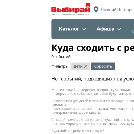
Нижний Новгоро
Места и события Нижнего Новгорода
Каталог
Афиша
Куда сходить с 
0 событий
Фильтры:
Дети
Сбросить
×
Нет событий, подходящих под усл
Многих людей интересует вопрос, куда сходить
информацию о событиях, которые будут интересн
Развлечения для детей в Нижнем Новгороде чрезв
-фильмы;
-представления в театрах — сказки, мюзиклы и т. д.
-интерактивные шоу и квесты.
С нашей помощью вы узнаете, куда пойти с деть
платных мероприятиях, но и ответ на вопрос, куд
Куда пойти с ребенком сегодня?