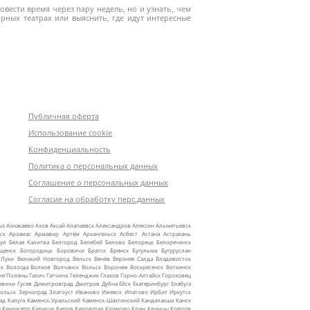
вести время через пару недель, но и узнать, чем
рных театрах или выяснить, где идут интересные
Публичная оферта
Использование cookie
Конфиденциальность
Политика о персональных данных
Соглашение о персональных данных
Согласие на обработку перс.данных
ыз
Азнакаево
Азов
Аксай
Алапаевск
Александров
Алексин
Альметьевск
ск
Арзамас
Армавир
Артём
Архангельск
Асбест
Астана
Астрахань
ул
Белая Калитва
Белгород
Белебей
Белово
Белорецк
Белореченск
ещенск
Богородицк
Боровичи
Братск
Брянск
Бугульма
Бугуруслан
 Луки
Великий Новгород
Вельск
Венёв
Верхняя Салда
Владивосток
ск
Вологда
Волхов
Волчанск
Вольск
Воронеж
Воскресенск
Воткинск
ие Поляны
Галич
Гатчина
Геленджик
Глазов
Горно‑Алтайск
Гороховец
евичи
Гусев
Димитровград
Дмитров
Дубна
Ейск
Екатеринбург
Елабуга
ольск
Зерноград
Златоуст
Иваново
Ижевск
Ипатово
Ирбит
Иркутск
ад
Калуга
Каменск‑Уральский
Каменск‑Шахтинский
Кандалакша
Канск
ы
Кингисепп
Кириши
Киров
Кировград
Климово
Клин
Клинцы
Ковров