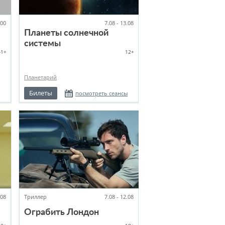
:00
7.08 - 13.08
Планеты солнечной
системы
-1+
12+
Планетарий
Билеты
посмотреть сеансы
.08
Триллер
7.08 - 12.08
Ограбить Лондон