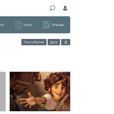
оп
Тесты
Отзывы
Тип события
Дата