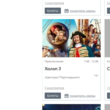
7 кинотеатров
С
Билеты
посмотреть сеансы
Приключения
7.08 - 12.08
К
Холоп 3
С
12+
«Централ Партнершип»
7 кинотеатров
11
Билеты
посмотреть сеансы