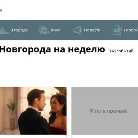
д
В городе
Кино
Новости
Гороск
Новгорода на неделю
​146 событий