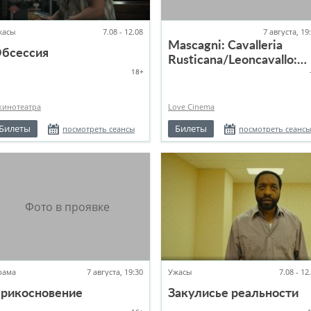
жасы
7.08 - 12.08
7 августа, 19
Mascagni: Cavalleria
бсессия
Rusticana/Leoncavallo:
18+
Pagliacci
кинотеатра
Love Cinema
Билеты
Билеты
посмотреть сеансы
посмотреть сеансы
рама
7 августа, 19:30
Ужасы
7.08 - 12
рикосновение
Закулисье реальности