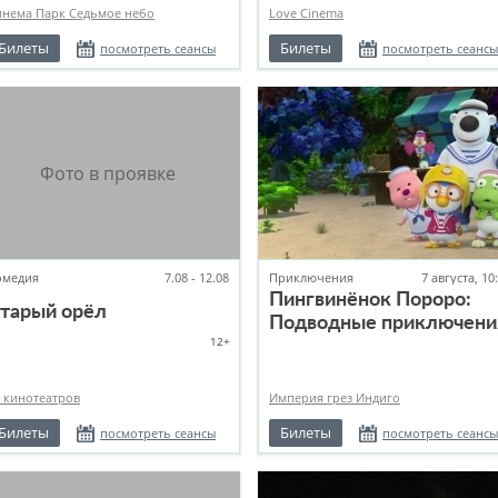
инема Парк Седьмое небо
Love Cinema
Билеты
Билеты
посмотреть сеансы
посмотреть сеансы
омедия
7.08 - 12.08
Приключения
7 августа, 10
Пингвинёнок Пороро:
тарый орёл
Подводные приключени
12+
 кинотеатров
Империя грез Индиго
Билеты
Билеты
посмотреть сеансы
посмотреть сеансы