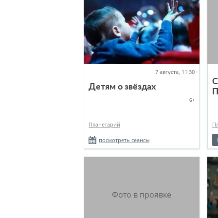
7 августа, 11:30
С
Детям о звёздах
П
6+
Планетарий
П
посмотреть сеансы