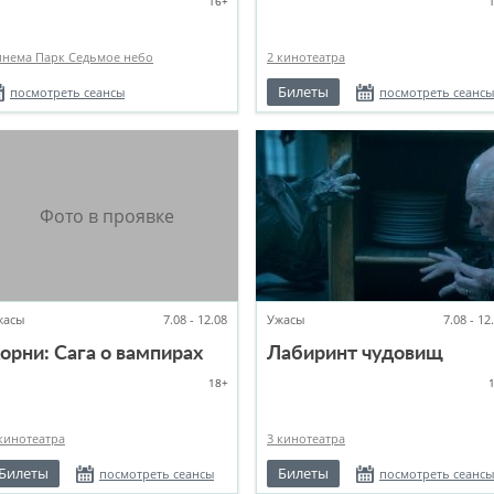
16+
инема Парк Седьмое небо
2 кинотеатра
Билеты
посмотреть сеансы
посмотреть сеансы
жасы
7.08 - 12.08
Ужасы
7.08 - 12
орни: Сага о вампирах
Лабиринт чудовищ
18+
кинотеатра
3 кинотеатра
Билеты
Билеты
посмотреть сеансы
посмотреть сеансы