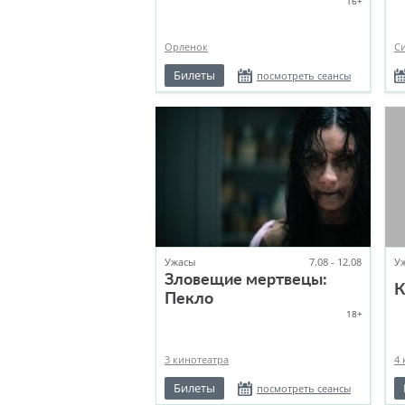
16+
Орленок
С
Билеты
посмотреть сеансы
Ужасы
7.08 - 12.08
У
Зловещие мертвецы:
К
Пекло
18+
3 кинотеатра
4 
Билеты
посмотреть сеансы