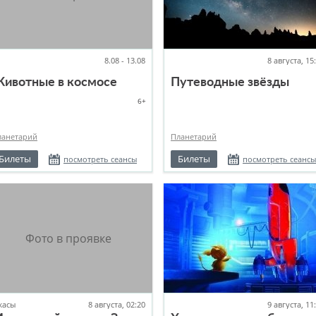
8.08 - 13.08
8 августа, 15
ивотные в космосе
Путеводные звёзды
6+
ланетарий
Планетарий
Билеты
Билеты
посмотреть сеансы
посмотреть сеансы
жасы
8 августа, 02:20
9 августа, 11