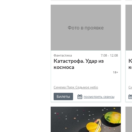
Фантастика
7.08 - 12.08
Катастрофа. Удар из
К
космоса
к
18+
Синема Парк Седьмое небо
С
Билеты
посмотреть сеансы