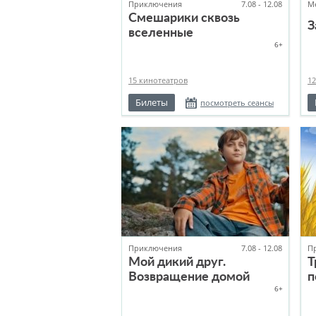
Приключения
7.08 - 12.08
М
Смешарики сквозь
З
вселенные
6+
15 кинотеатров
12
Билеты
посмотреть сеансы
Приключения
7.08 - 12.08
П
Мой дикий друг.
Т
Возвращение домой
п
6+