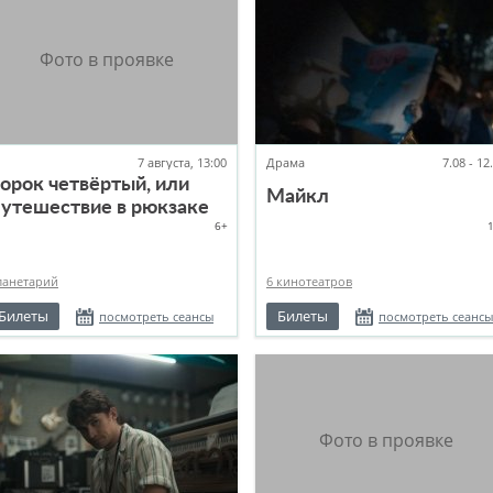
7 августа, 13:00
Драма
7.08 - 12
орок четвёртый, или
Майкл
утешествие в рюкзаке
6+
ланетарий
6 кинотеатров
Билеты
Билеты
посмотреть сеансы
посмотреть сеансы