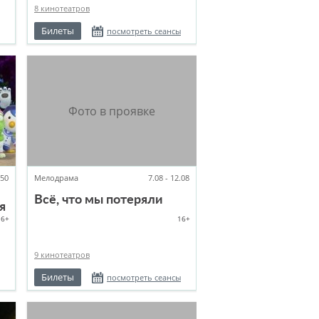
8 кинотеатров
Билеты
посмотреть сеансы
:50
Мелодрама
7.08 - 12.08
Всё, что мы потеряли
я
6+
16+
9 кинотеатров
Билеты
посмотреть сеансы