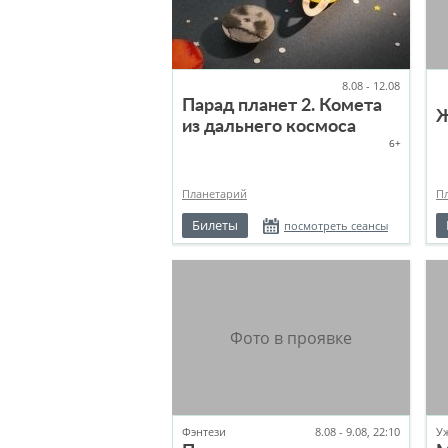
8.08 - 12.08
Парад планет 2. Комета
Ж
из дальнего космоса
6+
Планетарий
П
Билеты
посмотреть сеансы
Фэнтези
8.08 - 9.08, 22:10
У