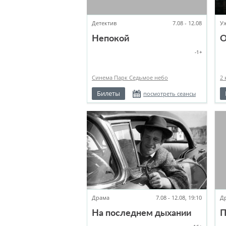
Детектив
7.08 - 12.08
У
Непокой
О
-1+
Синема Парк Седьмое небо
2 
Билеты
посмотреть сеансы
Драма
7.08 - 12.08, 19:10
Д
На последнем дыхании
П