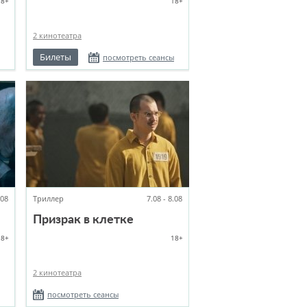
18+
18+
2 кинотеатра
Билеты
посмотреть сеансы
.08
Триллер
7.08 - 8.08
Призрак в клетке
18+
18+
2 кинотеатра
посмотреть сеансы