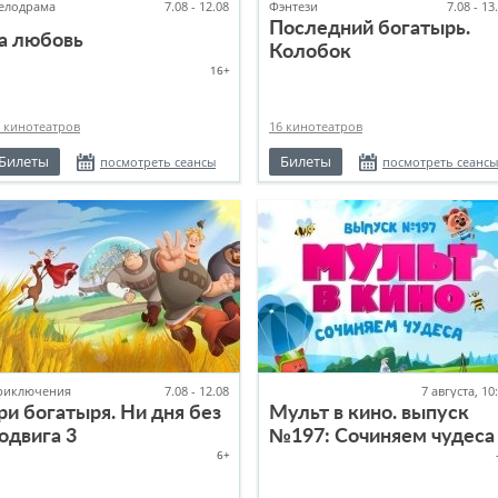
елодрама
7.08 - 12.08
Фэнтези
7.08 - 13
Последний богатырь.
а любовь
Колобок
16+
 кинотеатров
16 кинотеатров
Билеты
Билеты
посмотреть сеансы
посмотреть сеансы
риключения
7.08 - 12.08
7 августа, 10
ри богатыря. Ни дня без
Мульт в кино. выпуск
одвига 3
№197: Сочиняем чудеса
6+