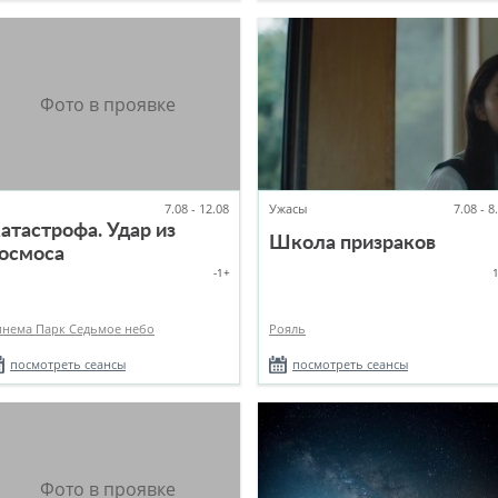
7.08 - 12.08
Ужасы
7.08 - 8
атастрофа. Удар из
Школа призраков
осмоса
-1+
инема Парк Седьмое небо
Рояль
посмотреть сеансы
посмотреть сеансы