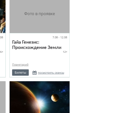
.08
7.08 - 12.08
Гайа Генезис:
Происхождение Земли
16+
12+
Планетарий
Билеты
посмотреть сеансы