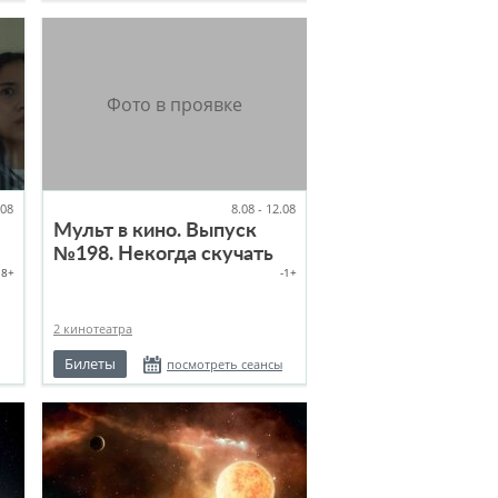
.08
8.08 - 12.08
Мульт в кино. Выпуск
№198. Некогда скучать
18+
-1+
2 кинотеатра
Билеты
посмотреть сеансы